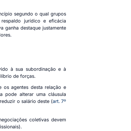
incípio segundo o qual grupos
respaldo jurídico e eficácia
iva ganha destaque justamente
ores.
vido à sua subordinação e à
íbrio de forças.
re os agentes desta relação e
va pode alterar uma cláusula
reduzir o salário deste (
art. 7º
 negociações coletivas devem
ssionais).