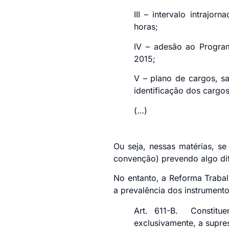
III – intervalo intrajor
horas;
IV – adesão ao Progra
2015;
V – plano de cargos, s
identificação dos c
(…)
Ou seja, nessas matérias, s
convenção) prevendo algo dif
No entanto, a Reforma Trabal
a prevalência dos instrumento
Art. 611-B. Constitue
exclusivamente, a sup