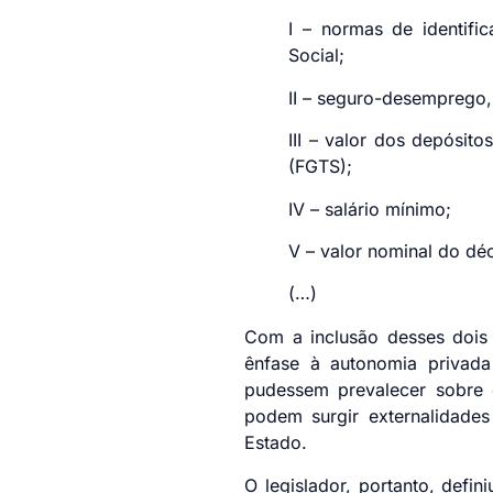
I – normas de identific
Social;
II – seguro-desemprego
III – valor dos depósit
(FGTS);
IV – salário mínimo;
V – valor nominal do dé
(…)
Com a inclusão desses dois a
ênfase à autonomia privada
pudessem prevalecer sobre 
podem surgir externalidades
Estado.
O legislador, portanto, defi