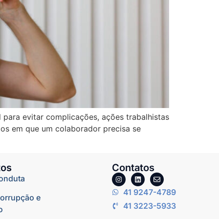
l para evitar complicações, ações trabalhistas
tos em que um colaborador precisa se
os
Contatos
onduta
41 9247-4789
corrupção e
41 3223-5933
o