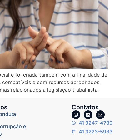
ocial e foi criada também com a finalidade de
s compatíveis e com recursos apropriados.
as relacionados à legislação trabalhista.
os
Contatos
onduta
41 9247-4789
corrupção e
41 3223-5933
o