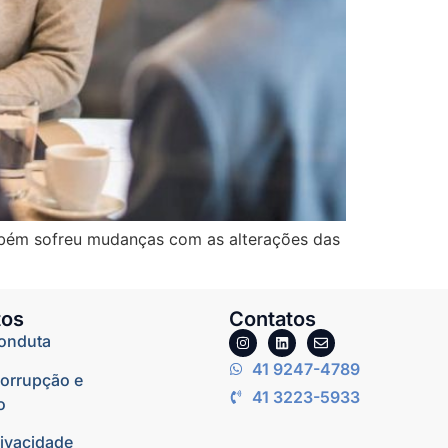
bém sofreu mudanças com as alterações das
os
Contatos
onduta
41 9247-4789
corrupção e
41 3223-5933
o
rivacidade